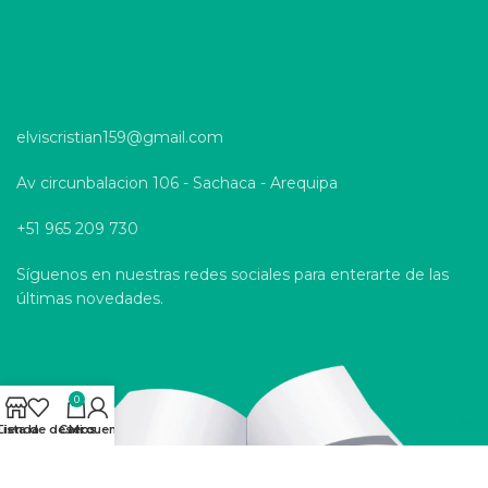
elviscristian159@gmail.com
Av circunbalacion 106 - Sachaca - Arequipa
+51 965 209 730
Síguenos en nuestras redes sociales para enterarte de las
últimas novedades.
0
Tienda
Lista de deseos
Carro
Mi cuenta