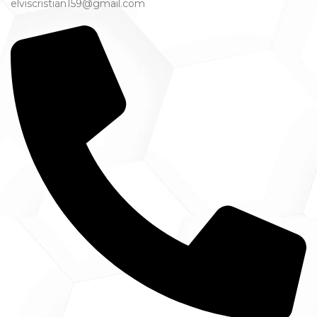
elviscristian159@gmail.com