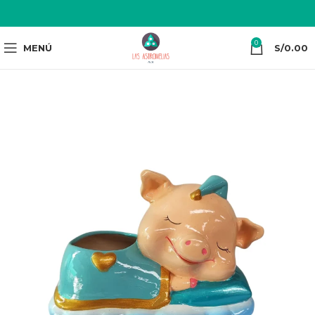
0
MENÚ
S/
0.00