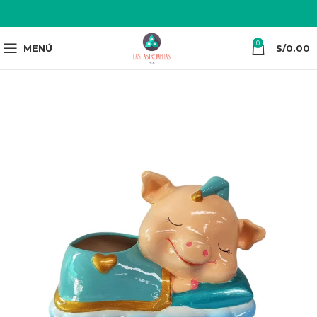
0
MENÚ
S/
0.00