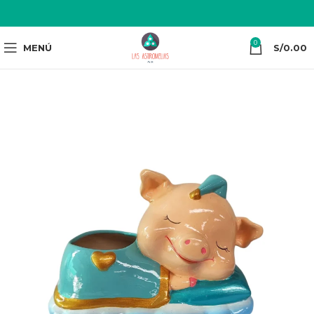
0
MENÚ
S/
0.00