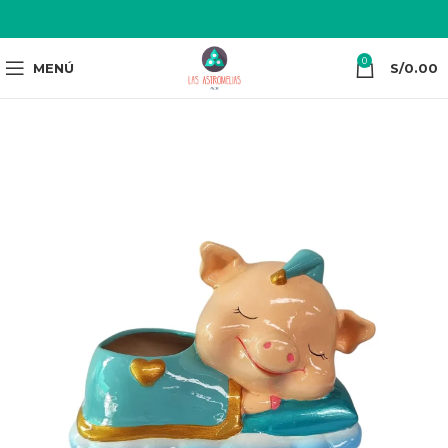
0
MENÚ
S/
0.00