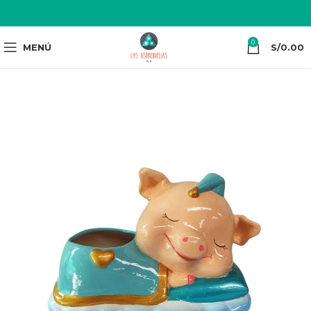
0
MENÚ
S/
0.00