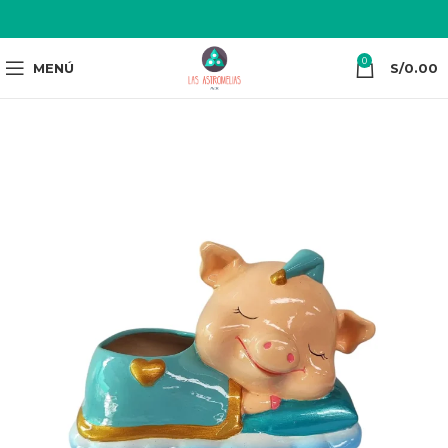
0
MENÚ
S/
0.00