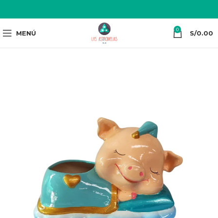
0
MENÚ
S/
0.00