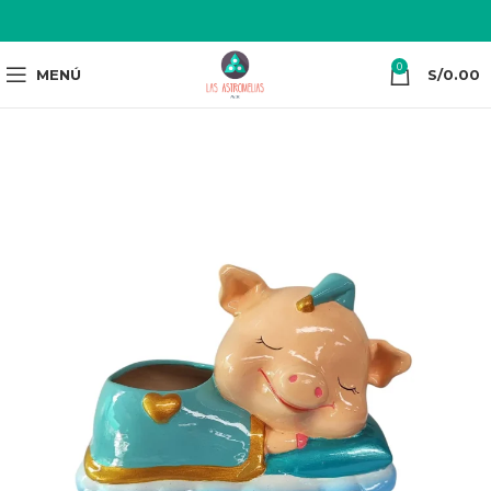
0
MENÚ
S/
0.00