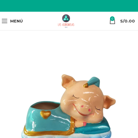
0
MENÚ
S/
0.00